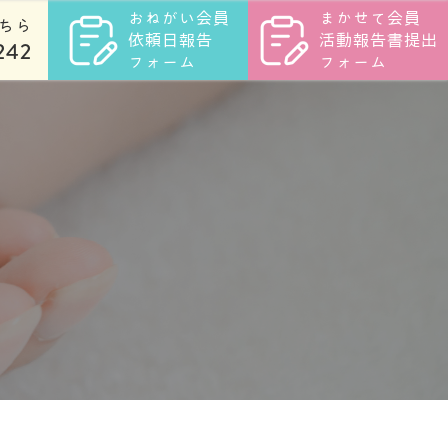
おねがい会員
まかせて会員
ちら
依頼日報告
活動報告書提出
242
フォーム
フォーム